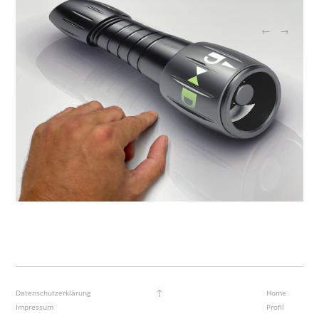
←
→
↑
Datenschutzerklärung
Home
Impressum
Profil